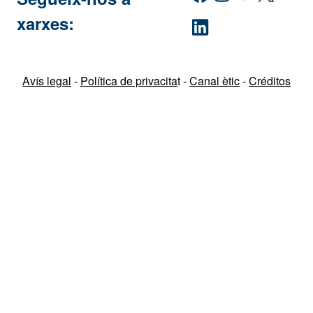
xarxes:
LinkedIn
Avís legal
-
Política de privacita
t -
Canal ètic
-
Créditos