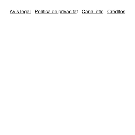
Avís legal
-
Política de privacita
t -
Canal ètic
-
Créditos