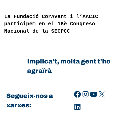
La Fundació CorAvant i l’AACIC
participem en el 16è Congreso
Nacional de la SECPCC
Implica't, molta gent t'ho
agraïrà
Facebook
Instagram
YouTube
X
Segueix-nos a
LinkedIn
xarxes: