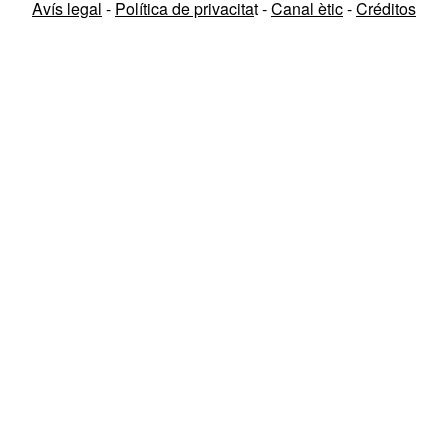
Avís legal
-
Política de privacita
t -
Canal ètic
-
Créditos