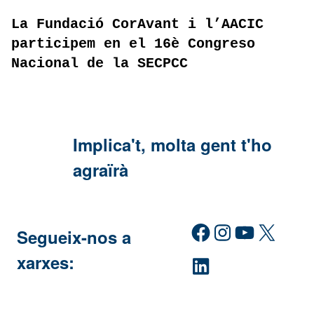
La Fundació CorAvant i l’AACIC
participem en el 16è Congreso
Nacional de la SECPCC
Implica't, molta gent t'ho
agraïrà
Facebook
Instagram
YouTube
X
Segueix-nos a
xarxes:
LinkedIn