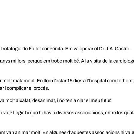
retalogia de Fallot congènita. Em va operar el Dr. J.A. Castro.
ys millors, perquè em trobo molt bé. A la visita de la cardiòlog
 molt malament. En lloc d’estar 15 dies a l’hospital com tothom, v
ar i complicar el procés.
a molt aixafat, desanimat, i no tenia clar el meu futur.
, i vaig llegir-hi que hi havia diverses associacions, entre les 
, em van animar molt. En algunes d’aquestes associacions hi vaig