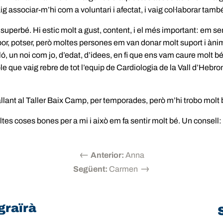
ig associar-m’hi com a voluntari i afectat, i vaig col·laborar tam
, superbé. Hi estic molt a gust, content, i el més important: em 
 por, potser, però moltes persones em van donar molt suport i ànim
ló, un noi com jo, d’edat, d’idees, en fi que ens vam caure molt
ble que vaig rebre de tot l’equip de Cardiologia de la Vall d’Hebr
allant al Taller Baix Camp, per temporades, però m’hi trobo molt b
ltes coses bones per a mi i això em fa sentir molt bé. Un consell:
←
Anterior:
Anna
→
Següent:
Carmen
graïrà