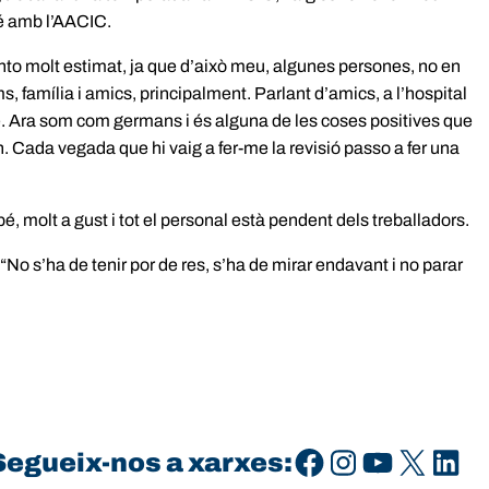
bé amb l’AACIC.
sento molt estimat, ja que d’això meu, algunes persones, no en
s, família i amics, principalment. Parlant d’amics, a l’hospital
 bé. Ara som com germans i és alguna de les coses positives que
on. Cada vegada que hi vaig a fer-me la revisió passo a fer una
é, molt a gust i tot el personal està pendent dels treballadors.
 “No s’ha de tenir por de res, s’ha de mirar endavant i no parar
Facebook
Instagram
YouTube
X
LinkedIn
Segueix-nos a xarxes: