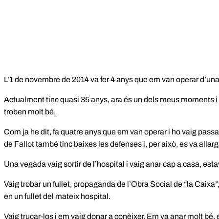
L’1 de novembre de 2014 va fer 4 anys que em van operar d’una t
Actualment tinc quasi 35 anys, ara és un dels meus moments i an
troben molt bé.
Com ja he dit, fa quatre anys que em van operar i ho vaig passar
de Fallot també tinc baixes les defenses i, per això, es va allarg
Una vegada vaig sortir de l’hospital i vaig anar cap a casa, estav
Vaig trobar un fullet, propaganda de l’Obra Social de “la Caixa”
en un fullet del mateix hospital.
Vaig trucar-los i em vaig donar a conèixer. Em va anar molt bé