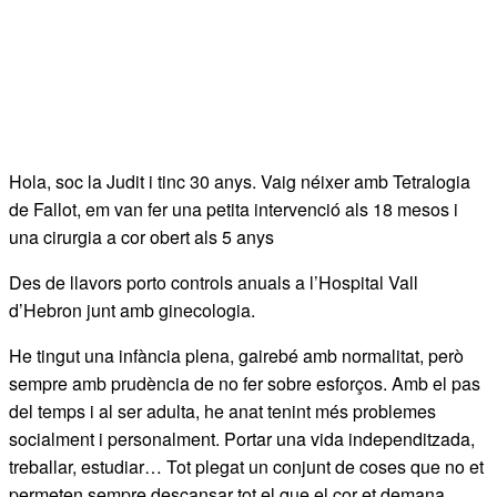
Hola, soc la Judit i tinc 30 anys. Vaig néixer amb Tetralogia
de Fallot, em van fer una petita intervenció als 18 mesos i
una cirurgia a cor obert als 5 anys
Des de llavors porto controls anuals a l’Hospital Vall
d’Hebron junt amb ginecologia.
He tingut una infància plena, gairebé amb normalitat, però
sempre amb prudència de no fer sobre esforços. Amb el pas
del temps i al ser adulta, he anat tenint més problemes
socialment i personalment. Portar una vida independitzada,
treballar, estudiar… Tot plegat un conjunt de coses que no et
permeten sempre descansar tot el que el cor et demana.