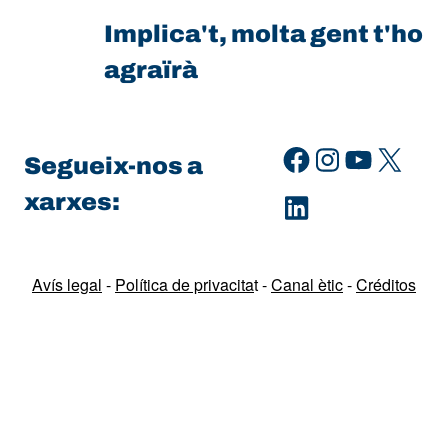
Implica't, molta gent t'ho
agraïrà
Facebook
Instagram
YouTube
X
Segueix-nos a
LinkedIn
xarxes:
Avís legal
-
Política de privacita
t -
Canal ètic
-
Créditos