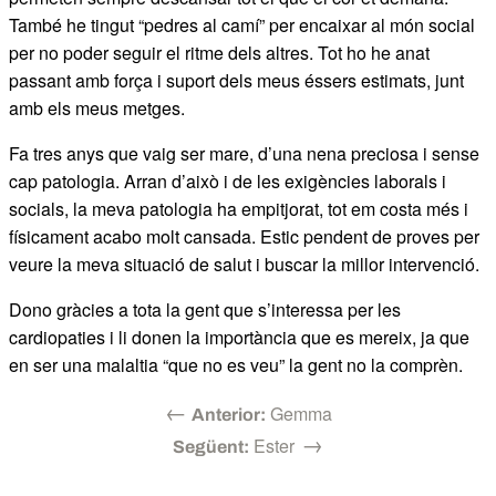
També he tingut “pedres al camí” per encaixar al món social
per no poder seguir el ritme dels altres. Tot ho he anat
passant amb força i suport dels meus éssers estimats, junt
amb els meus metges.
Fa tres anys que vaig ser mare, d’una nena preciosa i sense
cap patologia. Arran d’això i de les exigències laborals i
socials, la meva patologia ha empitjorat, tot em costa més i
físicament acabo molt cansada. Estic pendent de proves per
veure la meva situació de salut i buscar la millor intervenció.
Dono gràcies a tota la gent que s’interessa per les
cardiopaties i li donen la importància que es mereix, ja que
en ser una malaltia “que no es veu” la gent no la comprèn.
←
Gemma
Anterior:
→
Ester
Següent: