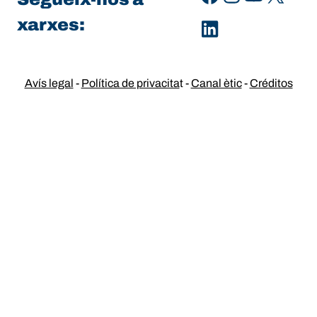
xarxes:
LinkedIn
Avís legal
-
Política de privacita
t -
Canal ètic
-
Créditos