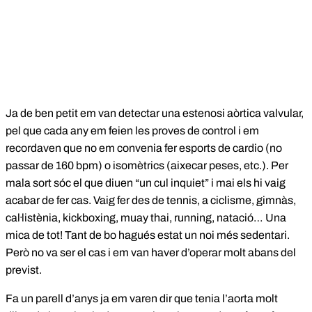
Ja de ben petit em van detectar una estenosi aòrtica valvular,
pel que cada any em feien les proves de control i em
recordaven que no em convenia fer esports de cardio (no
passar de 160 bpm) o isomètrics (aixecar peses, etc.). Per
mala sort sóc el que diuen “un cul inquiet” i mai els hi vaig
acabar de fer cas. Vaig fer des de tennis, a ciclisme, gimnàs,
cal·listènia, kickboxing, muay thai, running, natació… Una
mica de tot! Tant de bo hagués estat un noi més sedentari.
Però no va ser el cas i em van haver d’operar molt abans del
previst.
Fa un parell d’anys ja em varen dir que tenia l’aorta molt