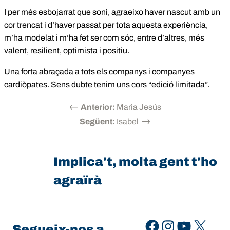
I per més esbojarrat que soni, agraeixo haver nascut amb un
cor trencat i d’haver passat per tota aquesta experiència,
m’ha modelat i m’ha fet ser com sóc, entre d’altres, més
valent, resilient, optimista i positiu.
Una forta abraçada a tots els companys i companyes
cardiòpates. Sens dubte tenim uns cors “edició limitada”.
←
Anterior:
Maria Jesús
→
Següent:
Isabel
Implica't, molta gent t'ho
agraïrà
Facebook
Instagram
YouTube
X
Segueix-nos a