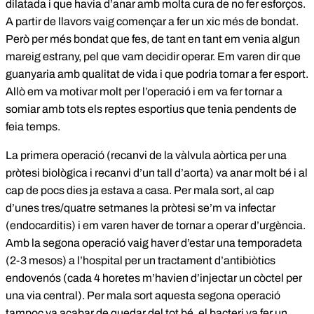
dilatada i que havia d’anar amb molta cura de no fer esforços.
A partir de llavors vaig començar a fer un xic més de bondat.
Però per més bondat que fes, de tant en tant em venia algun
mareig estrany, pel que vam decidir operar. Em varen dir que
guanyaria amb qualitat de vida i que podria tornar a fer esport.
Allò em va motivar molt per l’operació i em va fer tornar a
somiar amb tots els reptes esportius que tenia pendents de
feia temps.
La primera operació (recanvi de la vàlvula aòrtica per una
pròtesi biològica i recanvi d’un tall d’aorta) va anar molt bé i al
cap de pocs dies ja estava a casa. Per mala sort, al cap
d’unes tres/quatre setmanes la pròtesi se’m va infectar
(endocarditis) i em varen haver de tornar a operar d’urgència.
Amb la segona operació vaig haver d’estar una temporadeta
(2-3 mesos) a l’hospital per un tractament d’antibiòtics
endovenós (cada 4 horetes m’havien d’injectar un còctel per
una via central). Per mala sort aquesta segona operació
tampoc va acabar de quedar del tot bé, el bacteri va fer un