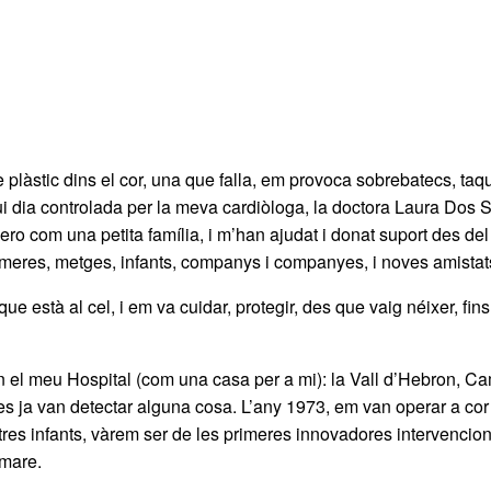
àstic dins el cor, una que falla, em provoca sobrebatecs, taqui-a
Avui dia controlada per la meva cardiòloga, la doctora Laura Dos
ro com una petita família, i m’han ajudat i donat suport des del
ermeres, metges, infants, companys i companyes, i noves amistat
 està al cel, i em va cuidar, protegir, des que vaig néixer, fin
en el meu Hospital (com una casa per a mi): la Vall d’Hebron, C
 ja van detectar alguna cosa. L’any 1973, em van operar a cor ob
tres infants, vàrem ser de les primeres innovadores intervencion
 mare.