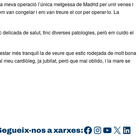
a meva operació l’única metgessa de Madrid per unir venes i
m van congelar i em van treure el cor per operar-lo. La
 delicada de salut, tinc diverses patologies, però em cuido el
 estar més tranquil·la de veure que estic rodejada de molt bona
l meu cardiòleg, ja jubilat, però que mai oblido, i la mare se
Facebook
Instagram
YouTube
X
LinkedIn
Segueix-nos a xarxes: