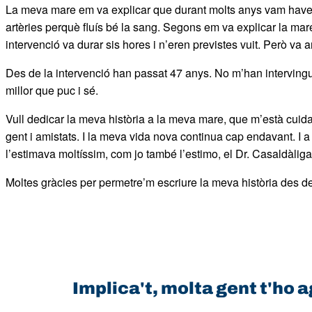
La meva mare em va explicar que durant molts anys vam haver
artèries perquè fluís bé la sang. Segons em va explicar la mar
intervenció va durar sis hores i n’eren previstes vuit. Però va 
Des de la intervenció han passat 47 anys. No m’han intervingut
millor que puc i sé.
Vull dedicar la meva història a la meva mare, que m’està cuida
gent i amistats. I la meva vida nova continua cap endavant. I a
l’estimava moltíssim, com jo també l’estimo, el Dr. Casaldàliga
Moltes gràcies per permetre’m escriure la meva història des de
Implica't, molta gent t'ho a