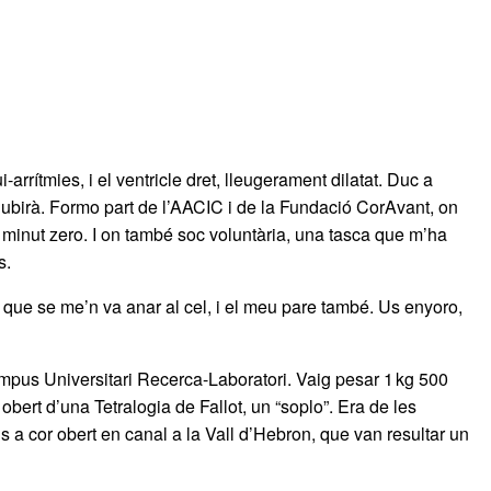
rrítmies, i el ventricle dret, lleugerament dilatat. Duc a
 Subirà. Formo part de l’AACIC i de la Fundació CorAvant, on
 minut zero. I on també soc voluntària, una tasca que m’ha
s.
s que se me’n va anar al cel, i el meu pare també. Us enyoro,
ampus Universitari Recerca-Laboratori. Vaig pesar 1 kg 500
ert d’una Tetralogia de Fallot, un “soplo”. Era de les
s a cor obert en canal a la Vall d’Hebron, que van resultar un