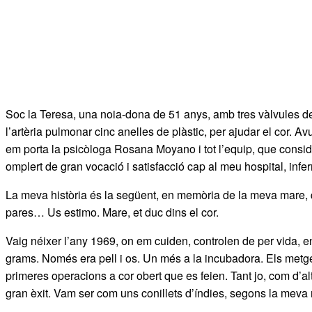
Soc la Teresa, una noia-dona de 51 anys, amb tres vàlvules de pl
l’artèria pulmonar cinc anelles de plàstic, per ajudar el cor. 
em porta la psicòloga Rosana Moyano i tot l’equip, que conside
omplert de gran vocació i satisfacció cap al meu hospital, inf
La meva història és la següent, en memòria de la meva mare, que
pares… Us estimo. Mare, et duc dins el cor.
Vaig néixer l’any 1969, on em cuiden, controlen de per vida, 
grams. Només era pell i os. Un més a la incubadora. Els metges
primeres operacions a cor obert que es feien. Tant jo, com d’al
gran èxit. Vam ser com uns conillets d’índies, segons la meva