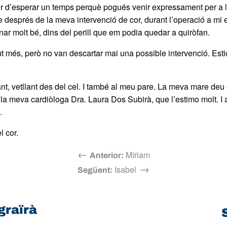
 d’esperar un temps perquè pogués venir expressament per a l
e després de la meva intervenció de cor, durant l’operació a mi e
anar molt bé, dins del perill que em podia quedar a quiròfan.
 més, però no van descartar mai una possible intervenció. Estic
nt, vetllant des del cel. I també al meu pare. La meva mare deu
 la meva cardiòloga Dra. Laura Dos Subirà, que l’estimo molt. I a
.
l cor.
←
Míriam
Anterior:
→
Isabel
Següent:
graïrà