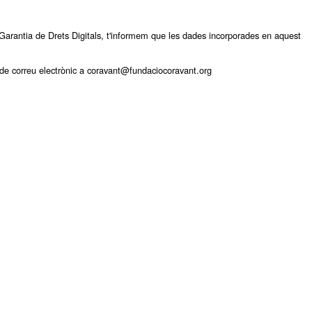
arantia de Drets Digitals, t'informem que les dades incorporades en aquest
ça de correu electrònic a coravant@fundaciocoravant.org