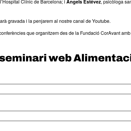
 l’Hospital Clínic de Barcelona; i
Àngels Estévez
, psicòloga sa
edarà gravada i la penjarem al nostre canal de Youtube.
e conferències que organitzem des de la Fundació CorAvant amb 
l seminari web Alimentac