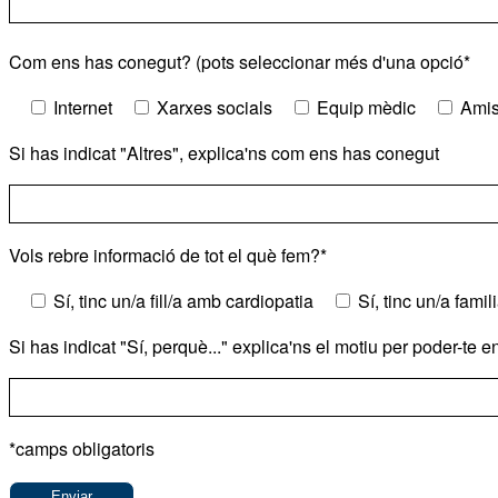
Com ens has conegut? (pots seleccionar més d'una opció*
Internet
Xarxes socials
Equip mèdic
Amis
Si has indicat "Altres", explica'ns com ens has conegut
Vols rebre informació de tot el què fem?*
Sí, tinc un/a fill/a amb cardiopatia
Sí, tinc un/a fami
Si has indicat "Sí, perquè..." explica'ns el motiu per poder-te 
*camps obligatoris