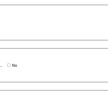
..
No