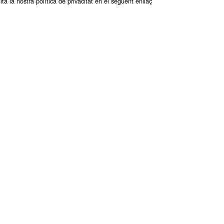
lta la nostra política de privacitat en el següent enllaç