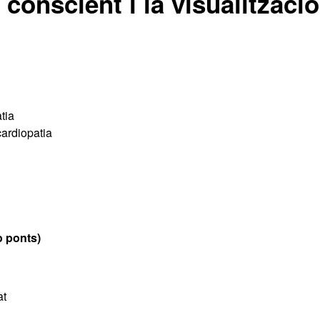
ó conscient i la visualitzaci
tia
cardiopatia
o ponts)
at