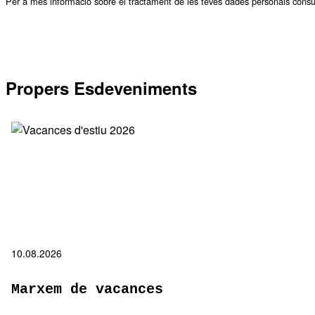
Per a més informació sobre el tractament de les teves dades personals
consu
Propers Esdeveniments
10.08.2026
Marxem de vacances