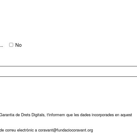
..
No
arantia de Drets Digitals, t'informem que les dades incorporades en aquest
ça de correu electrònic a coravant@fundaciocoravant.org