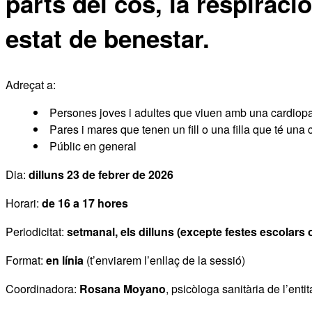
parts del cos, la respiraci
estat de benestar.
Adreçat a:
Persones joves i adultes que viuen amb una cardiopa
Pares i mares que tenen un fill o una filla que té una 
Públic en general
Dia:
dilluns
23 de febrer de 2026
Horari:
de 16 a 17 hores
Periodicitat:
setmanal, els dilluns
(excepte festes escolars 
Format:
en línia
(t’enviarem l’enllaç de la sessió)
Coordinadora:
Rosana Moyano
, psicòloga sanitària de l’entit