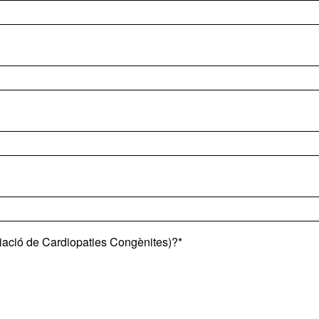
iació de Cardiopaties Congènites)?*