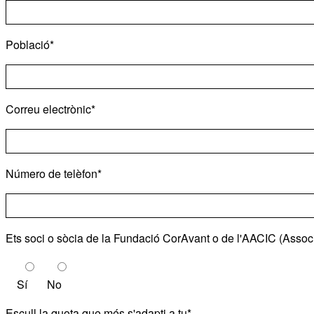
Població*
Correu electrònic*
Número de telèfon*
Ets soci o sòcia de la Fundació CorAvant o de l'AACIC (Assoc
Sí
No
Escull la quota que més s'adapti a tu*