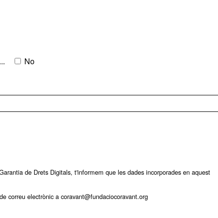
..
No
arantia de Drets Digitals, t'informem que les dades incorporades en aquest
ça de correu electrònic a coravant@fundaciocoravant.org