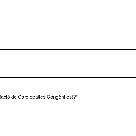
iació de Cardiopaties Congènites)?*