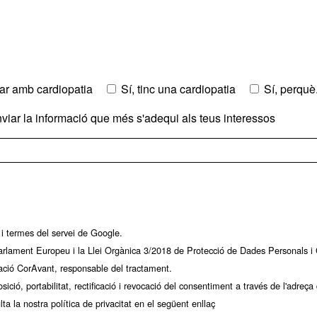
liar amb cardiopatia
Sí, tinc una cardiopatia
Sí, perquè.
enviar la informació que més s'adequi als teus interessos
i
termes del servei
de Google.
lament Europeu i la Llei Orgànica 3/2018 de Protecció de Dades Personals i G
ació CorAvant, responsable del tractament.
sició, portabilitat, rectificació i revocació del consentiment a través de l'adre
lta la nostra política de privacitat en el següent enllaç