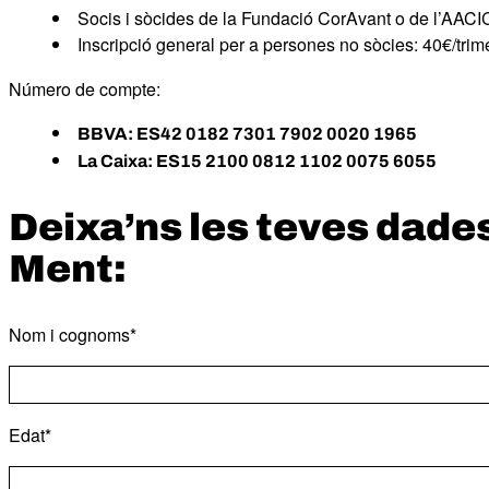
Socis i sòcides de la Fundació CorAvant o de l’AACI
Inscripció general per a persones no sòcies: 40€/tri
Número de compte:
BBVA: ES42 0182 7301 7902 0020 1965
La Caixa: ES15 2100 0812 1102 0075 6055
Deixa’ns les teves dades 
Ment:
Nom i cognoms*
Edat*