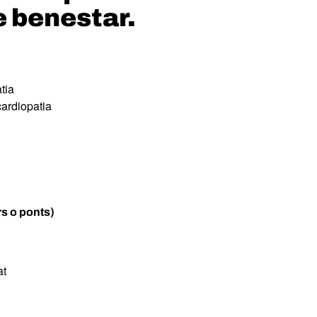
e benestar.
tia
cardiopatia
rs o ponts)
at