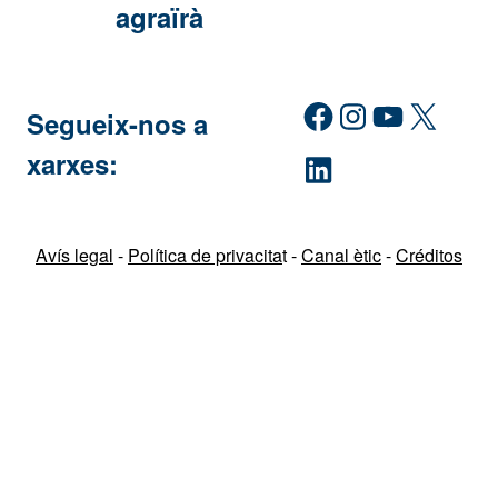
agraïrà
Facebook
Instagram
YouTube
X
Segueix-nos a
xarxes:
LinkedIn
Avís legal
-
Política de privacita
t -
Canal ètic
-
Créditos