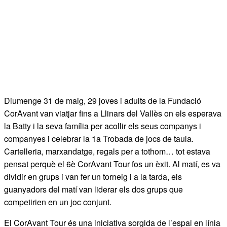
Diumenge 31 de maig, 29 joves i adults de la Fundació
CorAvant van viatjar fins a Llinars del Vallès on els esperava
la Batty i la seva família per acollir els seus companys i
companyes i celebrar la 1a Trobada de jocs de taula.
Cartelleria, marxandatge, regals per a tothom… tot estava
pensat perquè el 6è CorAvant Tour fos un èxit. Al matí, es va
dividir en grups i van fer un torneig i a la tarda, els
guanyadors del matí van liderar els dos grups que
competirien en un joc conjunt.
El CorAvant Tour és una iniciativa sorgida de l’espai en línia