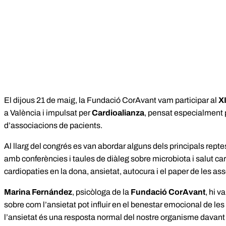
El dijous 21 de maig, la Fundació CorAvant vam participar al
X
a València i impulsat per
Cardioalianza
, pensat especialment 
d’associacions de pacients.
Al llarg del congrés es van abordar alguns dels principals repte
amb conferències i taules de diàleg sobre microbiota i salut card
cardiopaties en la dona, ansietat, autocura i el paper de les as
Marina Fernández
, psicòloga de la
Fundació CorAvant
, hi v
sobre com l’ansietat pot influir en el benestar emocional de le
l’ansietat és una resposta normal del nostre organisme davant 