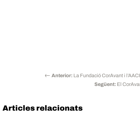
←
Anterior:
La Fundació CorAvant i l’AAC
Següent:
El CorAvant
Articles relacionats