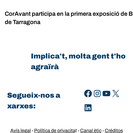
CorAvant participa en la primera exposició de B
de Tarragona
Implica't, molta gent t'ho
agraïrà
Facebook
Instagram
YouTube
X
Segueix-nos a
xarxes:
LinkedIn
Avís legal
-
Política de privacita
t -
Canal ètic
-
Créditos