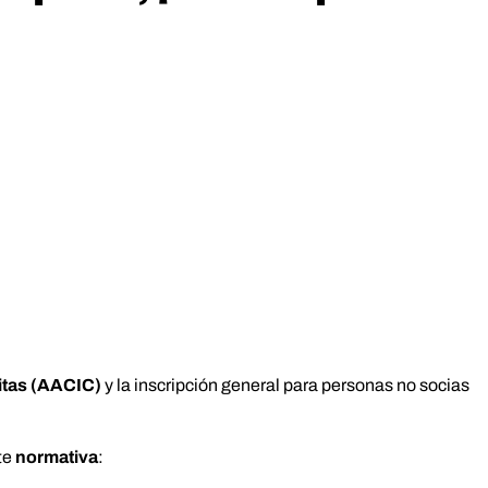
nitas (AACIC)
y la inscripción general para personas no socias
te
normativa
: