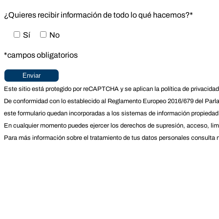
¿Quieres recibir información de todo lo qué hacemos?*
Sí
No
*campos obligatorios
Este sitio está protegido por reCAPTCHA y se aplican la
política de privacidad
De conformidad con lo establecido al Reglamento Europeo 2016/679 del Parla
este formulario quedan incorporadas a los sistemas de información propiedad
En cualquier momento puedes ejercer los derechos de supresión, acceso, limita
Para más información sobre el tratamiento de tus datos personales
consulta n