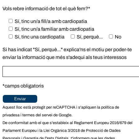
Vols rebre informació de tot el què fem?*
Sí, tinc un/a fill/a amb cardiopatia
Sí, tinc un/a familiar amb cardiopatia
Sí, tinc una cardiopatia
Sí, perquè...
No
Si has indicat "Sí, perquè..." explica'ns el motiu per poder-te
enviar la informació que més s'adequi als teus interessos
*camps obligatoris
Aquest lloc està protegit per reCAPTCHA i s'apliquen la
política de
privadesa
i
termes del servei
de Google.
De conformitat amb el que s'estableix al Reglament Europeu 2016/679 del
Parlament Europeu i la Llei Orgànica 3/2018 de Protecció de Dades
Personals i Garantia de Drets Digitals, t'informem que les dades