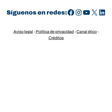
Facebook
Instagram
YouTube
X
LinkedIn
Síguenos en redes:
Aviso legal
-
Política de privacidad
-
Canal ético
-
Créditos