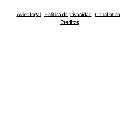
Aviso legal
-
Política de privacidad
-
Canal ético
-
Créditos