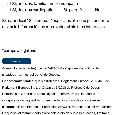
Sí, tinc un/a familiar amb cardiopatia
Sí, tinc una cardiopatia
Sí, perquè...
No
Si has indicat "Sí, perquè..." explica'ns el motiu per poder-te
enviar la informació que més s'adequi als teus interessos
*camps obligatoris
Aquest lloc està protegit per reCAPTCHA i s'apliquen la
política de
privadesa
i
termes del servei
de Google.
De conformitat amb el que s'estableix al Reglament Europeu 2016/679 del
Parlament Europeu i la Llei Orgànica 3/2018 de Protecció de Dades
Personals i Garantia de Drets Digitals, t'informem que les dades
incorporades en aquest formulari queden incorporades als sistemes
d'informació propietat de la Fundació CorAvant, responsable del tractament.
En qualsevol moment pots exercir els drets de supressió, accés, limitació,