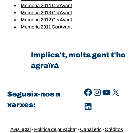
Memòria 2014 CorAvant
Memòria 2013 CorAvant
Memòria 2012 CorAvant
Memòria 2011 CorAvant
Implica't, molta gent t'ho
agraïrà
Facebook
Instagram
YouTube
X
Segueix-nos a
xarxes:
LinkedIn
Avís legal
-
Política de privacita
t -
Canal ètic
-
Créditos