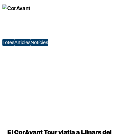
Totes
Articles
Notícies
El CorAvant Tour viatja a Llinars del