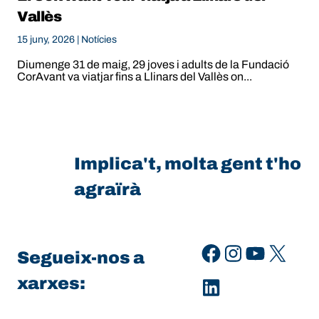
Vallès
15 juny, 2026 |
Notícies
Diumenge 31 de maig, 29 joves i adults de la Fundació
CorAvant va viatjar fins a Llinars del Vallès on...
Implica't, molta gent t'ho
agraïrà
Facebook
Instagram
YouTube
X
Segueix-nos a
xarxes:
LinkedIn