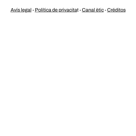
Avís legal
-
Política de privacita
t -
Canal ètic
-
Créditos